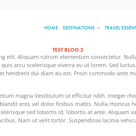
HOME
DESTINATIONS
TRAVEL ESSEN
TEST BLOG 2
ng elit. Aliquam rutrum elementum consectetur. Null
r quis arcu scelerisque viverra eu ut lorem. Sed luctus,
 et hendrerit dui diam eu est. Proin commodo ante m
retium magna Vestibulum ut efficitur nibh. Integer rh
landit eros vel dolor finibus mattis. Nulla rhoncus h
elerisque sed lobortis id, lobortis at ante. Aliquam va
cibus. Nam ut velit tortor. Suspendisse lacinia vehicu