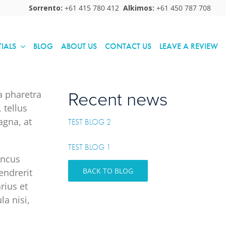
Sorrento:
+61 415 780 412
Alkimos:
+61 450 787 708
TIALS
BLOG
ABOUT US
CONTACT US
LEAVE A REVIEW
Recent news
a pharetra
 tellus
agna, at
TEST BLOG 2
TEST BLOG 1
oncus
BACK TO BLOG
endrerit
rius et
la nisi,