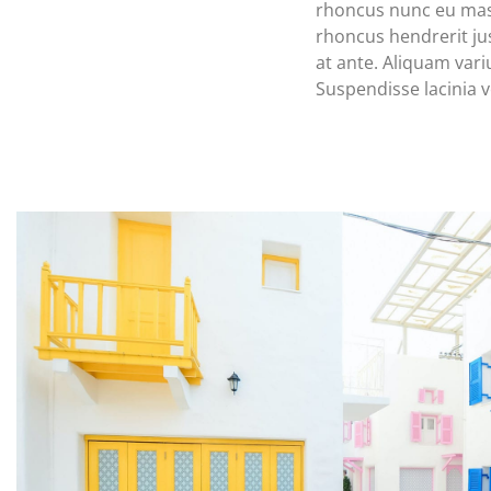
rhoncus nunc eu massa
rhoncus hendrerit jus
at ante. Aliquam vari
Suspendisse lacinia v