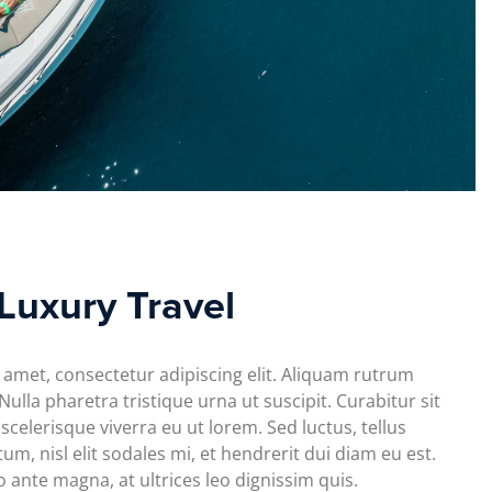
Luxury Travel
 amet, consectetur adipiscing elit. Aliquam rutrum
lla pharetra tristique urna ut suscipit. Curabitur sit
scelerisque viverra eu ut lorem. Sed luctus, tellus
, nisl elit sodales mi, et hendrerit dui diam eu est.
nte magna, at ultrices leo dignissim quis.