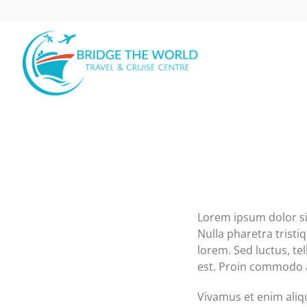
Skip
to
content
Lorem ipsum dolor si
Nulla pharetra tristi
lorem. Sed luctus, te
est. Proin commodo a
Vivamus et enim aliqu