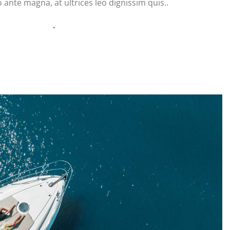
nte magna, at ultrices leo dignissim quis..
.