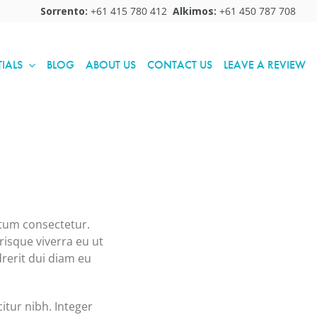
journeys to Europe.
journeys to Europe.
Sorrento:
+61 415 780 412
Alkimos:
+61 450 787 708
Hurry, offers end 28 March 2024
Hurry, offers end 28 March 2024
TIALS
BLOG
ABOUT US
CONTACT US
LEAVE A REVIEW
ntum consectetur.
risque viverra eu ut
drerit dui diam eu
itur nibh. Integer